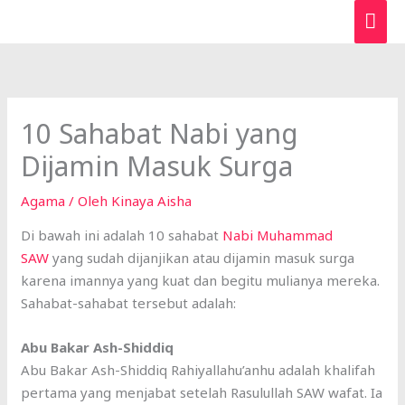
Lewati
ME
ke
UTA
konten
10 Sahabat Nabi yang
Dijamin Masuk Surga
Agama
/ Oleh
Kinaya Aisha
Di bawah ini adalah 10 sahabat
Nabi Muhammad
SAW
yang sudah dijanjikan atau dijamin masuk surga
karena imannya yang kuat dan begitu mulianya mereka.
Sahabat-sahabat tersebut adalah:
Abu Bakar Ash-Shiddiq
Abu Bakar Ash-Shiddiq Rahiyallahu’anhu adalah khalifah
pertama yang menjabat setelah Rasulullah SAW wafat. Ia