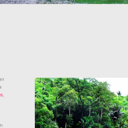
an
a
ns
,
an