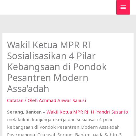
Lewati
MEN
ke
UTA
konten
Wakil Ketua MPR RI
Sosialisasikan 4 Pilar
Kebangsaan di Pondok
Pesantren Modern
Assa’adah
Catatan
/ Oleh
Achmad Anwar Sanusi
Serang, Banten –
Wakil Ketua MPR RI
,
H. Yandri Susanto
melakukan kunjungan kerja dan sosialisasi 4 pilar
kebangsaan di Pondok Pesantren Modern Assa’adah
Pasirmanggu, Cikeusal, Serang, Banten, pada Sabtu, 3