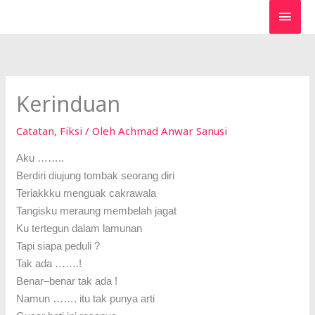
Lewati
MEN
ke
UTA
konten
Kerinduan
Catatan
,
Fiksi
/ Oleh
Achmad Anwar Sanusi
Aku ……..
Berdiri diujung tombak seorang diri
Teriakkku menguak cakrawala
Tangisku meraung membelah jagat
Ku tertegun dalam lamunan
Tapi siapa peduli ?
Tak ada …….!
Benar–benar tak ada !
Namun ……. itu tak punya arti