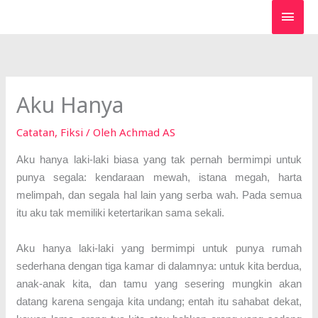
Lewati
MEN
ke
UTA
konten
Aku Hanya
Catatan
,
Fiksi
/ Oleh
Achmad AS
Aku hanya laki-laki biasa yang tak pernah bermimpi untuk
punya segala: kendaraan mewah, istana megah, harta
melimpah, dan segala hal lain yang serba wah. Pada semua
itu aku tak memiliki ketertarikan sama sekali.
Aku hanya laki-laki yang bermimpi untuk punya rumah
sederhana dengan tiga kamar di dalamnya: untuk kita berdua,
anak-anak kita, dan tamu yang sesering mungkin akan
datang karena sengaja kita undang; entah itu sahabat dekat,