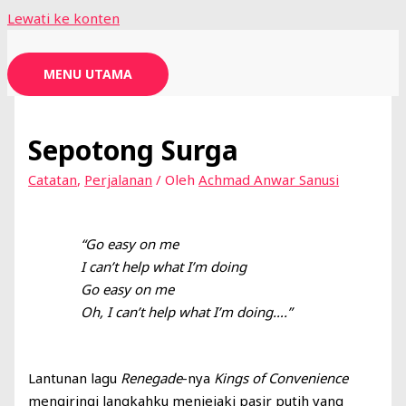
Lewati ke konten
MENU UTAMA
Sepotong Surga
Catatan
,
Perjalanan
/ Oleh
Achmad Anwar Sanusi
“Go easy on me
I can’t help what I’m doing
Go easy on me
Oh, I can’t help what I’m doing….”
Lantunan lagu
Renegade
-nya
Kings of Convenience
mengiringi langkahku menjejaki pasir putih yang