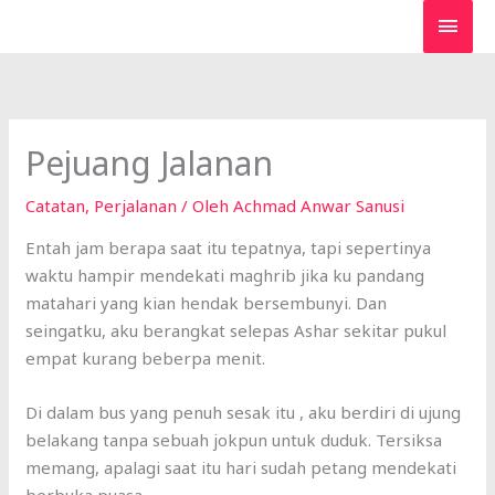
Lewati
MEN
ke
UTA
konten
Pejuang Jalanan
Catatan
,
Perjalanan
/ Oleh
Achmad Anwar Sanusi
Entah jam berapa saat itu tepatnya, tapi sepertinya
waktu hampir mendekati maghrib jika ku pandang
matahari yang kian hendak bersembunyi. Dan
seingatku, aku berangkat selepas Ashar sekitar pukul
empat kurang beberpa menit.
Di dalam bus yang penuh sesak itu , aku berdiri di ujung
belakang tanpa sebuah jokpun untuk duduk. Tersiksa
memang, apalagi saat itu hari sudah petang mendekati