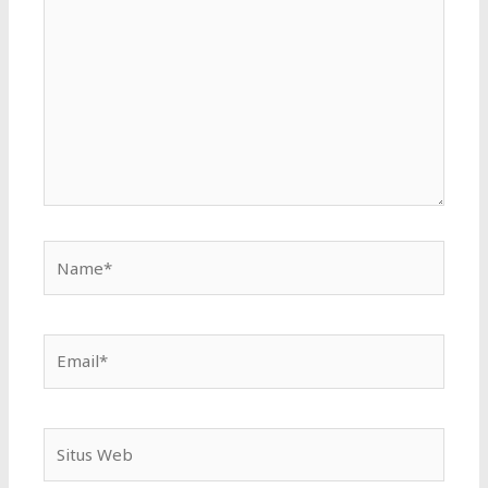
di
sini..
Name*
Email*
Situs
Web