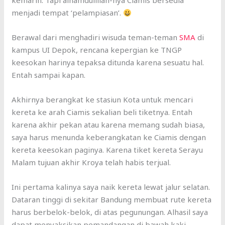
kemarin. Tapi alhamdulillah-nya Ciamis bersedia
menjadi tempat ‘pelampiasan’.
Berawal dari menghadiri wisuda teman-teman
SMA
di
kampus UI Depok, rencana kepergian ke TNGP
keesokan harinya tepaksa ditunda karena sesuatu hal.
Entah sampai kapan.
Akhirnya berangkat ke stasiun Kota untuk mencari
kereta ke arah Ciamis sekalian beli tiketnya. Entah
karena akhir pekan atau karena memang sudah biasa,
saya harus menunda keberangkatan ke Ciamis dengan
kereta keesokan paginya. Karena tiket kereta Serayu
Malam tujuan akhir Kroya telah habis terjual.
Ini pertama kalinya saya naik kereta lewat jalur selatan.
Dataran tinggi di sekitar Bandung membuat rute kereta
harus berbelok-belok, di atas pegunungan. Alhasil saya
dapat menyaksikan pemandangan di bawah kaki