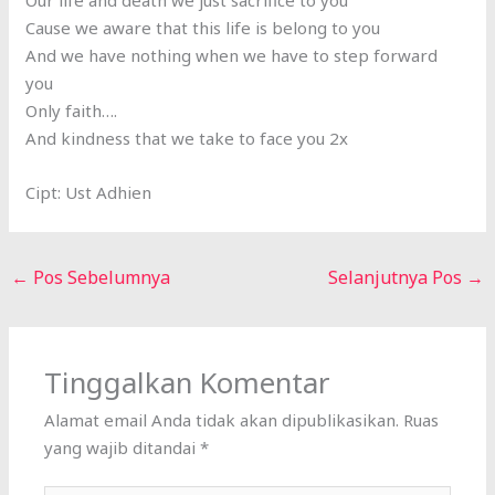
Our life and death we just sacrifice to you
Cause we aware that this life is belong to you
And we have nothing when we have to step forward
you
Only faith….
And kindness that we take to face you 2x
Cipt: Ust Adhien
←
Pos Sebelumnya
Selanjutnya Pos
→
Tinggalkan Komentar
Alamat email Anda tidak akan dipublikasikan.
Ruas
yang wajib ditandai
*