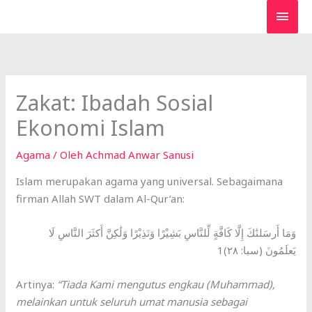
Lewati
MEN
ke
UTA
konten
Zakat: Ibadah Sosial
Ekonomi Islam
Agama
/ Oleh
Achmad Anwar Sanusi
Islam merupakan agama yang universal. Sebagaimana
firman Allah SWT dalam Al-Qur’an:
وَمَا أَرسَلنَٰكَ إِلَّا كَافَّةٍ لِّلنَّاسِ بَشِيْرًا وَنَذِيْرًا وَلَٰكِنَّ أَكثَرَ النَّاسِ لَا
يَعلَمُونَ (سبا: ٢٨)1
Artinya:
“Tiada Kami mengutus engkau (Muhammad),
melainkan untuk seluruh umat manusia sebagai