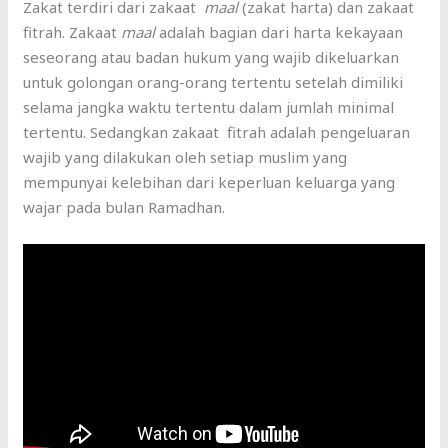
Zakat terdiri dari zakaat
maal
(zakat harta) dan zakaat
fitrah. Zakaat
maal
adalah bagian dari harta kekayaan
seseorang atau badan hukum yang wajib dikeluarkan
untuk golongan orang-orang tertentu setelah dimiliki
selama jangka waktu tertentu dalam jumlah minimal
tertentu. Sedangkan zakaat fitrah adalah pengeluaran
wajib yang dilakukan oleh setiap muslim yang
mempunyai kelebihan dari keperluan keluarga yang
wajar pada bulan Ramadhan.