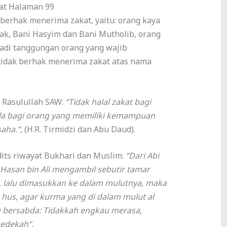
kat Halaman 99
 berhak menerima zakat, yaitu: orang kaya
ak, Bani Hasyim dan Bani Mutholib, orang
jadi tanggungan orang yang wajib
idak berhak menerima zakat atas nama
a Rasulullah SAW:
“Tidak halal zakat bagi
ula bagi orang yang memiliki kemampuan
aha.”
, (H.R. Tirmidzi dan Abu Daud).
dits riwayat Bukhari dan Muslim:
“Dari Abi
l Hasan bin Ali mengambil sebutir tamar
h, lalu dimasukkan ke dalam mulutnya, maka
 hus, agar kurma yang di dalam mulut al
au bersabda: Tidakkah engkau merasa,
edekah”.