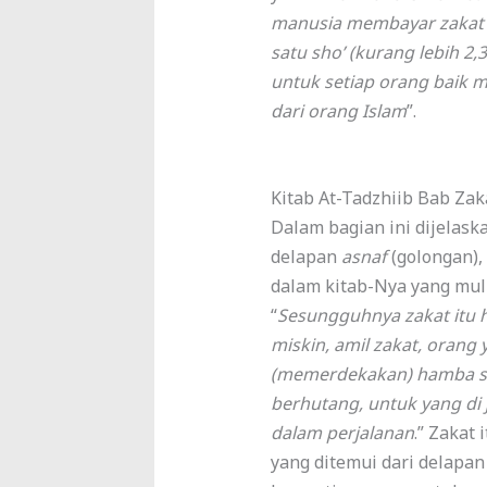
manusia membayar zakat 
satu sho’ (kurang lebih 2,
untuk setiap orang baik me
dari orang Islam
”.
Kitab At-Tadzhiib Bab Za
Dalam bagian ini dijelask
delapan
asnaf
(golongan),
dalam kitab-Nya yang muli
“
Sesungguhnya zakat itu h
miskin, amil zakat, orang 
(memerdekakan) hamba s
berhutang, untuk yang di 
dalam perjalanan
.” Zakat
yang ditemui dari delapan