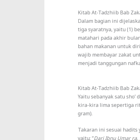
Kitab At-Tadzhiib Bab Za
Dalam bagian ini dijelask
tiga syaratnya, yaitu (1) 
matahari pada akhir bula
bahan makanan untuk diri
wajib membayar zakat unt
menjadi tanggungan nafka
Kitab At-Tadzhiib Bab Za
Yaitu sebanyak satu sho’ 
kira-kira lima sepertiga ri
gram).
Takaran ini sesuai hadits
yaitu: “
Dari Ibnu Umar ra