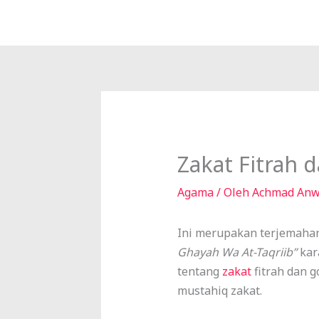
Lewati
ke
konten
Zakat Fitrah 
Agama
/ Oleh
Achmad Anw
Ini merupakan terjemahan
Ghayah Wa At-Taqriib”
kar
tentang
zakat
fitrah dan 
mustahiq zakat.