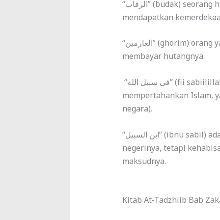
“الرقاب” (budak) seorang hamba sahaya yang dalam proses mencari
mendapatkan kemerdekaa
“الغارمين” (ghorim) orang yang banyak hutangnya, dan tidak mampu
membayar hutangnya.
“فى سبيل الله” (fii sabiilillah) adalah orang ikut berperang untuk
mempertahankan Islam, yan
negara).
“ابن السبيل” (ibnu sabil) adalah orang musafir yang ingin pulang ke
negerinya, tetapi kehabis
maksudnya.
Kitab At-Tadzhiib Bab Za