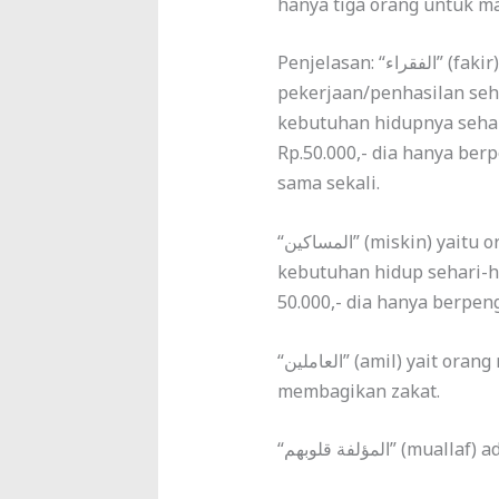
hanya tiga orang untuk ma
Penjelasan: “الفقراء” (fakir) yaitu orang yang tidak memiliki
pekerjaan/penhasilan se
kebutuhan hidupnya sehar
Rp.50.000,- dia hanya ber
sama sekali.
“المساكين” (miskin) yaitu orang yang tidak dapat mencukupi
kebutuhan hidup sehari-ha
50.000,- dia hanya berpeng
“العاملين” (amil) yait orang membantu untuk menghimpun dan
membagikan zakat.
“المؤلفة قلوبهم” 