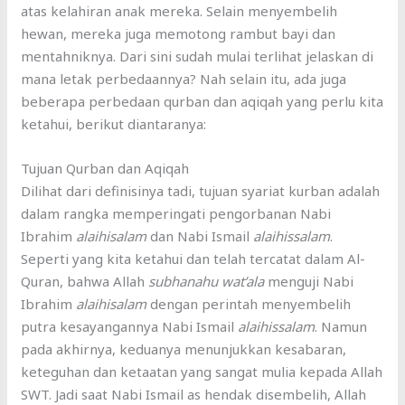
atas kelahiran anak mereka. Selain menyembelih
hewan, mereka juga memotong rambut bayi dan
mentahniknya. Dari sini sudah mulai terlihat jelaskan di
mana letak perbedaannya? Nah selain itu, ada juga
beberapa perbedaan qurban dan aqiqah yang perlu kita
ketahui, berikut diantaranya:
Tujuan Qurban dan Aqiqah
Dilihat dari definisinya tadi, tujuan syariat kurban adalah
dalam rangka memperingati pengorbanan Nabi
Ibrahim
alaihisalam
dan Nabi Ismail
alaihissalam
.
Seperti yang kita ketahui dan telah tercatat dalam Al-
Quran, bahwa Allah
subhanahu wat’ala
menguji Nabi
Ibrahim
alaihisalam
dengan perintah menyembelih
putra kesayangannya Nabi Ismail
alaihissalam
. Namun
pada akhirnya, keduanya menunjukkan kesabaran,
keteguhan dan ketaatan yang sangat mulia kepada Allah
SWT. Jadi saat Nabi Ismail as hendak disembelih, Allah