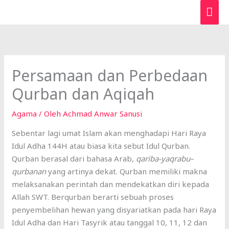
Lewati
ME
ke
UTA
konten
Persamaan dan Perbedaan
Qurban dan Aqiqah
Agama
/ Oleh
Achmad Anwar Sanusi
Sebentar lagi umat Islam akan menghadapi Hari Raya
Idul Adha 144H atau biasa kita sebut Idul Qurban.
Qurban berasal dari bahasa Arab,
qariba-yaqrabu
–
qurbanan
yang artinya dekat. Qurban memiliki makna
melaksanakan perintah dan mendekatkan diri kepada
Allah SWT. Berqurban berarti sebuah proses
penyembelihan hewan yang disyariatkan pada hari Raya
Idul Adha dan Hari Tasyrik atau tanggal 10, 11, 12 dan