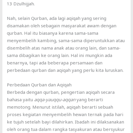
13 Dzulhijjah.
Nah, selain Qurban, ada lagi aqiqah yang sering
disamakan oleh sebagain masyarakat awam dengan
qurban. Hal itu biasanya karena sama-sama
menyembelih kambing, sama-sama diperuntukkan atau
disembelih atas nama anak atau orang lain, dan sama-
sama dibagikan ke orang lain. Hal ini mungkin ada
benarnya, tapi ada beberapa persamaan dan
perbedaan qurban dan aqiqah yang perlu kita luruskan.
Perbedaan Qurban dan Aqiqah
Berbeda dengan qurban, pengertian aqiqah secara
bahasa yaitu
aqqa-yauqqu-aqqan
yang berarti
memotong. Menurut istilah, aqiqah berarti sebuah
proses kegiatan menyembelih hewan ternak pada hari
ke tujuh setelah bayi dilahirkan. Ibadah ini dilaksanakan
oleh orang tua dalam rangka tasyakuran atau bersyukur