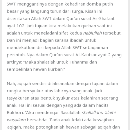
SWT menggantinya dengan kehadiran domba putih
besar yang langsung turun dari surga. Kisah ini
diceritakan Allah SWT dalam Qur’an surat As-Shafaat
ayat 102. Jadi tujuan kita melakukan qurban saat ini
adalah untuk meneladani sifat kedua
nabiullah
tersebut.
Dan ini menjadi bagian sarana ibadah untuk
mendekatkan diri kepada Allah SWT sebagaiman
perintah-Nya dalam Qur’an surat Al-Kautsar ayat 2 yang
artinya: “Maka shalatlah untuk Tuhanmu dan
sembelihlah hewan kurban.”
Nah, aqiqah sendiri dilaksanakan dengan tujuan dalam
rangka bersyukur atas lahirnya sang anak. Jadi
tasyakuran atau bentuk syukur atas kelahiran seorang
anak. Hal ini sesuai dengan yang ada dalam hadits
Bukhori: “Aku mendengar Rasulullah
shallallahu ‘alaihi
wasallam
bersabda: “Pada anak lelaki ada kewajiban
‘aqiqah, maka potongkanlah hewan sebagai aqiqah dan