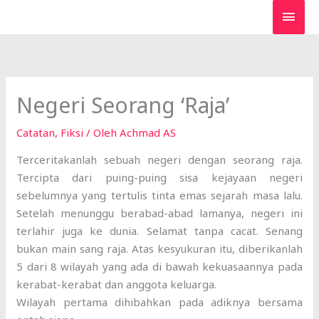
Lewati
MEN
ke
UTA
konten
Negeri Seorang ‘Raja’
Catatan
,
Fiksi
/ Oleh
Achmad AS
Terceritakanlah sebuah negeri dengan seorang raja.
Tercipta dari puing-puing sisa kejayaan negeri
sebelumnya yang tertulis tinta emas sejarah masa lalu.
Setelah menunggu berabad-abad lamanya, negeri ini
terlahir juga ke dunia. Selamat tanpa cacat. Senang
bukan main sang raja. Atas kesyukuran itu, diberikanlah
5 dari 8 wilayah yang ada di bawah kekuasaannya pada
kerabat-kerabat dan anggota keluarga.
Wilayah pertama dihibahkan pada adiknya bersama