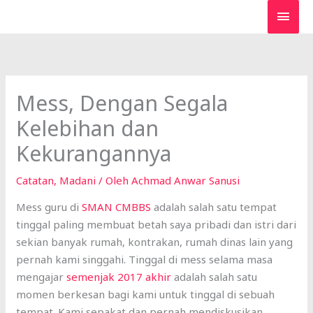
Lewati
MEN
ke
UTA
konten
Mess, Dengan Segala
Kelebihan dan
Kekurangannya
Catatan
,
Madani
/ Oleh
Achmad Anwar Sanusi
Mess guru di
SMAN CMBBS
adalah salah satu tempat
tinggal paling membuat betah saya pribadi dan istri dari
sekian banyak rumah, kontrakan, rumah dinas lain yang
pernah kami singgahi. Tinggal di mess selama masa
mengajar
semenjak 2017 akhir
adalah salah satu
momen berkesan bagi kami untuk tinggal di sebuah
tempat. Kami sepakat dan pernah mendiskusikan