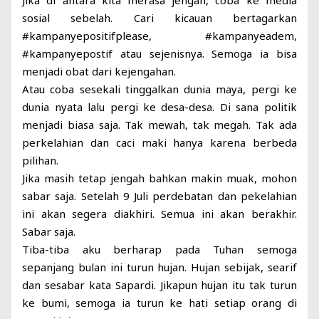
Jika di antara kita merasa jengah, coba ke media
sosial sebelah. Cari kicauan bertagarkan
#kampanyepositifplease, #kampanyeadem,
#kampanyepostif atau sejenisnya. Semoga ia bisa
menjadi obat dari kejengahan.
Atau coba sesekali tinggalkan dunia maya, pergi ke
dunia nyata lalu pergi ke desa-desa. Di sana politik
menjadi biasa saja. Tak mewah, tak megah. Tak ada
perkelahian dan caci maki hanya karena berbeda
pilihan.
Jika masih tetap jengah bahkan makin muak, mohon
sabar saja. Setelah 9 Juli perdebatan dan pekelahian
ini akan segera diakhiri. Semua ini akan berakhir.
Sabar saja.
Tiba-tiba aku berharap pada Tuhan semoga
sepanjang bulan ini turun hujan. Hujan sebijak, searif
dan sesabar kata Sapardi. Jikapun hujan itu tak turun
ke bumi, semoga ia turun ke hati setiap orang di