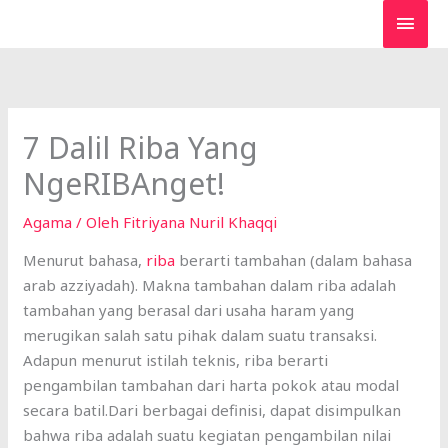
Lewati
MEN
ke
UTA
konten
7 Dalil Riba Yang
NgeRIBAnget!
Agama
/ Oleh
Fitriyana Nuril Khaqqi
Menurut bahasa,
riba
berarti tambahan (dalam bahasa
arab azziyadah). Makna tambahan dalam riba adalah
tambahan yang berasal dari usaha haram yang
merugikan salah satu pihak dalam suatu transaksi.
Adapun menurut istilah teknis, riba berarti
pengambilan tambahan dari harta pokok atau modal
secara batil.Dari berbagai definisi, dapat disimpulkan
bahwa riba adalah suatu kegiatan pengambilan nilai