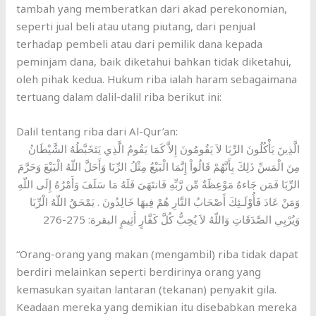
tambah yang memberatkan dari akad perekonomian,
seperti jual beli atau utang piutang, dari penjual
terhadap pembeli atau dari pemilik dana kepada
peminjam dana, baik diketahui bahkan tidak diketahui,
oleh pihak kedua. Hukum riba ialah haram sebagaimana
tertuang dalam dalil-dalil riba berikut ini:
Dalil tentang riba dari Al-Qur’an:
الَّذِينَ يَأْكُلُونَ الرِّبَا لاَ يَقُومُونَ إِلاَّ كَمَا يَقُومُ الَّذِي يَتَخَبَّطُهُ الشَّيْطَانُ
مِنَ الْمَسِّ ذَلِكَ بِأَنَّهُمْ قَالُواْ إِنَّمَا الْبَيْعُ مِثْلُ الرِّبَا وَأَحَلَّ اللّهُ الْبَيْعَ وَحَرَّمَ
الرِّبَا فَمَن جَاءهُ مَوْعِظَةٌ مِّن رَّبِّهِ فَانتَهَىَ فَلَهُ مَا سَلَفَ وَأَمْرُهُ إِلَى اللّهِ
وَمَنْ عَادَ فَأُوْلَـئِكَ أَصْحَابُ النَّارِ هُمْ فِيهَا خَالِدُونَ . يَمْحَقُ اللّهُ الْرِّبَا
وَيُرْبِي الصَّدَقَاتِ وَاللّهُ لاَ يُحِبُّ كُلَّ كَفَّارٍ أَثِيمٍ البقرة: 275-276
“Orang-orang yang makan (mengambil) riba tidak dapat
berdiri melainkan seperti berdirinya orang yang
kemasukan syaitan lantaran (tekanan) penyakit gila.
Keadaan mereka yang demikian itu disebabkan mereka