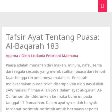
Lewati
ME
ke
UTA
konten
Tafsir Ayat Tentang Puasa:
Al-Baqarah 183
Agama
/ Oleh
Lisdania Febriani Maimuna
Puasa adalah menahan diri makan, minum, nafsu serta
dari segala sesuatu yang membatalkan puasa dari terbit
fajar hingga terbenamnya matahari. Perintah
melaksanakan puasa telah disampaikan oleh Rasulullah
SAW melalui firman Allah SWT dalam ayat al-qur’an. Al-
Qur’an sendiri diturunkan ke muka bumi ini pada
tanggal 17 Ramadhan. Dalam ayatnya sudah banyak
terdapat perintah-perintah untuk berpuasa seperti