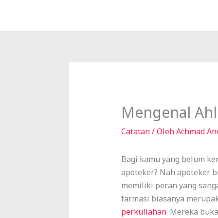
Lewati
ke
konten
Mengenal Ahli
Catatan
/ Oleh
Achmad An
Bagi kamu yang belum kena
apoteker? Nah apoteker bis
memiliki peran yang sanga
farmasi biasanya merupak
perkuliahan.
Mereka bukan