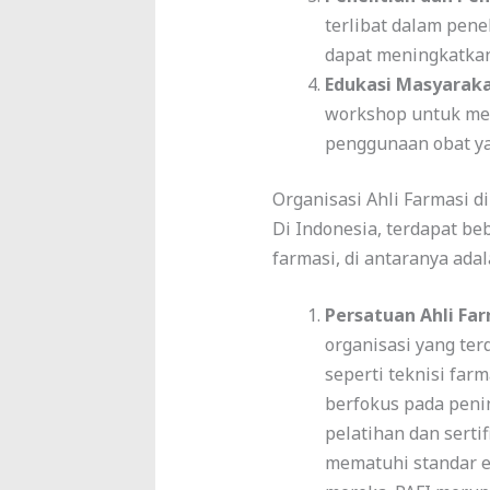
terlibat dalam pen
dapat meningkatkan
Edukasi Masyarak
workshop untuk men
penggunaan obat ya
Organisasi Ahli Farmasi d
Di Indonesia, terdapat be
farmasi, di antaranya adal
Persatuan Ahli Far
organisasi yang terd
seperti teknisi far
berfokus pada peni
pelatihan dan serti
mematuhi standar e