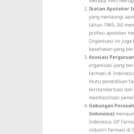
mereka. PAFI merupa
Ikatan Apoteker In
yang menaungi apote
tahun 1965, IAI mem
profesi apoteker mel
Organisasi ini juga
kesehatan yang ber
Asosiasi Perguruan
organisasi yang ber
farmasi di Indones
mutu pendidikan fa
terstandarisasi dan
memfasilitasi pene
Gabungan Perusaha
Indonesia)
menaung
Indonesia. GP Farm
industri farmasi di